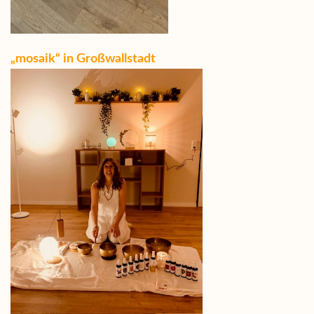
„mosaik“ in Großwallstadt